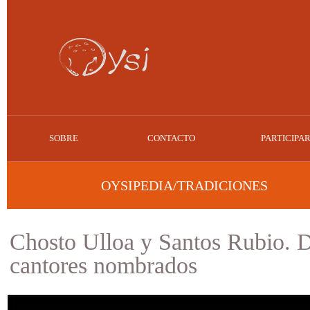
SOBRE
CONTACTO
PARTICIPA
OYSIPEDIA/TRADICIONES
Chosto Ulloa y Santos Rubio. 
cantores nombrados