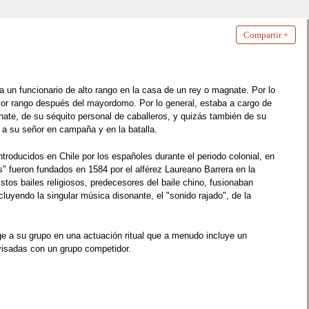
Compartir +
ra un funcionario de alto rango en la casa de un rey o magnate. Por lo
mayor rango después del mayordomo. Por lo general, estaba a cargo de
nate, de su séquito personal de caballeros, y quizás también de su
a su señor en campaña y en la batalla.
ntroducidos en Chile por los españoles durante el periodo colonial, en
os" fueron fundados en 1584 por el alférez Laureano Barrera en la
stos bailes religiosos, predecesores del baile chino, fusionaban
cluyendo la singular música disonante, el "sonido rajado", de la
rige a su grupo en una actuación ritual que a menudo incluye un
ovisadas con un grupo competidor.